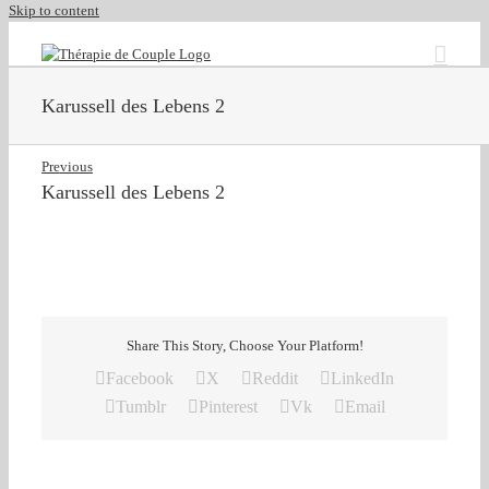
Skip to content
Karussell des Lebens 2
Previous
Karussell des Lebens 2
Share This Story, Choose Your Platform!
Facebook
X
Reddit
LinkedIn
Tumblr
Pinterest
Vk
Email