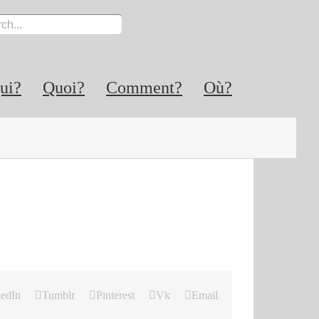
ui?
Quoi?
Comment?
Où?
edIn
Tumblr
Pinterest
Vk
Email