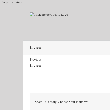
Skip to content
favico
Previous
favico
Share This Story, Choose Your Platform!